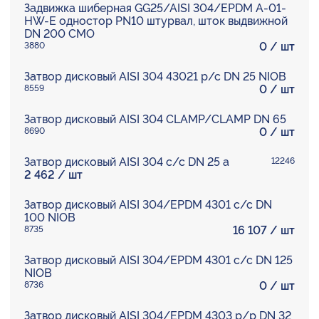
Задвижка шиберная GG25/AISI 304/EPDM A-01-
HW-E одностор PN10 штурвал, шток выдвижной
DN 200 CMO
0
/ шт
3880
Затвор дисковый AISI 304 43021 р/с DN 25 NIOB
0
/ шт
8559
Затвор дисковый AISI 304 CLAMP/CLAMP DN 65
0
/ шт
8690
Затвор дисковый AISI 304 с/с DN 25 а
12246
2 462
/ шт
Затвор дисковый AISI 304/EPDM 4301 с/с DN
100 NIOB
16 107
/ шт
8735
Затвор дисковый AISI 304/EPDM 4301 с/с DN 125
NIOB
0
/ шт
8736
Затвор дисковый AISI 304/EPDM 4303 р/р DN 32