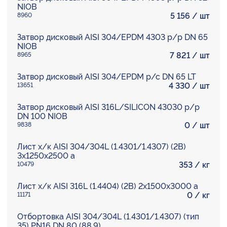
NIOB
5 156
/ шт
8960
Затвор дисковый AISI 304/EPDM 4303 р/р DN 65
NIOB
7 821
/ шт
8965
Затвор дисковый AISI 304/EPDM р/с DN 65 LT
4 330
/ шт
13651
Затвор дисковый AISI 316L/SILICON 43030 р/р
DN 100 NIOB
0
/ шт
9838
Лист х/к AISI 304/304L (1.4301/1.4307) (2B)
3х1250х2500 а
353
/ кг
10479
Лист х/к AISI 316L (1.4404) (2B) 2х1500х3000 а
0
/ кг
11171
Отбортовка AISI 304/304L (1.4301/1.4307) (тип
35) PN16 DN 80 (88,9)