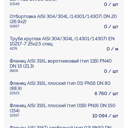
0
/ шт
10549
Отбортовка AISI 304/304L (1.4301/1.4307) DN 20
(26,9х2)
0
/ шт
10657
Труба круглая AISI 304/304L (1.4301/1.4307) EN
10217-7 25х2,5 спец
0
/ м
4274
Фланец AISI 316L воротниковый (тип 11B) PN40
DN 15 (21,3)
0
/ шт
9909
Фланец AISI 316L плоский (тип 01) PN16 DN 80
(88,9)
6 760
/ шт
10523
Фланец AISI 316L плоский (тип 01B) PN16 DN 150
(154)
10 094
/ шт
10557
Фланец AISI 316Ti свободный (тип 02) PN10 DN