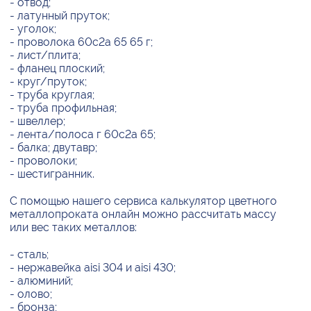
- отвод;
- латунный пруток;
- уголок;
- проволока 60с2а 65 65 г;
- лист/плита;
- фланец плоский;
- круг/пруток;
- труба круглая;
- труба профильная;
- швеллер;
- лента/полоса г 60с2а 65;
- балка; двутавр;
- проволоки;
- шестигранник.
С помощью нашего сервиса калькулятор цветного
металлопроката онлайн можно рассчитать массу
или вес таких металлов:
- сталь;
- нержавейка aisi 304 и aisi 430;
- алюминий;
- олово;
- бронза;