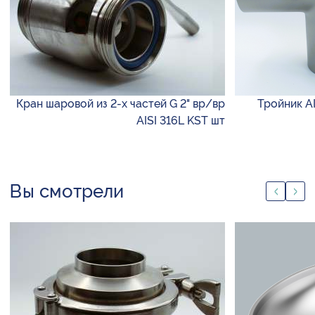
Кран шаровой из 2-х частей G 2" вр/вр
Тройник AI
AISI 316L KST шт
Вы смотрели