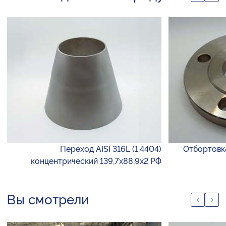
Переход AISI 316L (1.4404)
Отбортовка
концентрический 139,7х88,9х2 РФ
Вы смотрели