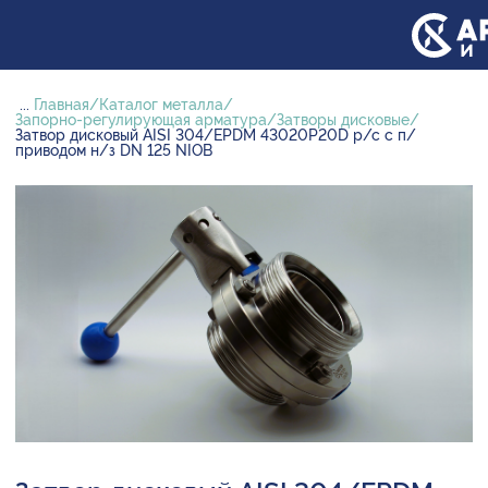
...
Главная
Каталог металла
Запорно-регулирующая арматура
Затворы дисковые
Затвор дисковый AISI 304/EPDM 43020P20D р/с с п/
приводом н/з DN 125 NIOB