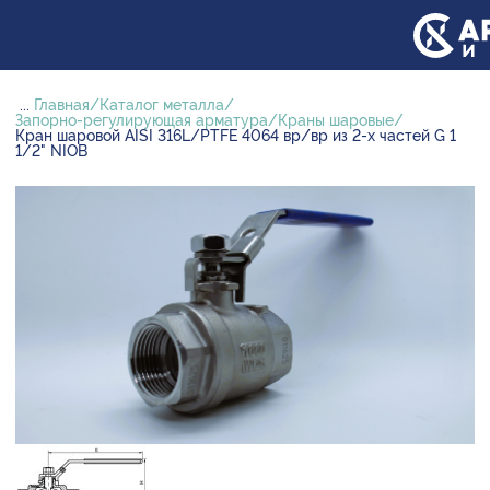
...
Главная
Каталог металла
Запорно-регулирующая арматура
Краны шаровые
Кран шаровой AISI 316L/PTFE 4064 вр/вр из 2-х частей G 1
1/2" NIOB