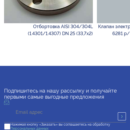
Отбортовка AISI 304/304L
Клапан элект
(1.4301/1.4307) DN 25 (33,7х2)
6281 р/
Подпишитесь на нашу рассылку и получайте
первыми самые выгодные предложения
Нажимая кнопку «Заказать» вы соглашаетесь на обработку
Персональных данных