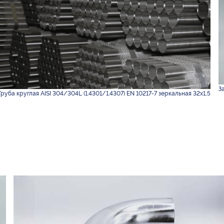
З
Труба круглая AISI 304/304L (1.4301/1.4307) EN 10217-7 зеркальная 32х1,5