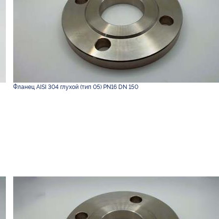
Фланец AISI 304 глухой (тип 05) PN16 DN 150