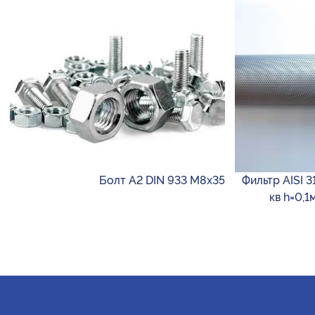
Болт А2 DIN 933 М8х35
Фильтр AISI 3
кв h=0,