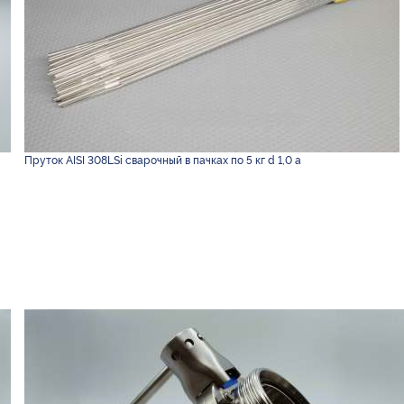
Пруток AISI 308LSi сварочный в пачках по 5 кг d 1,0 а