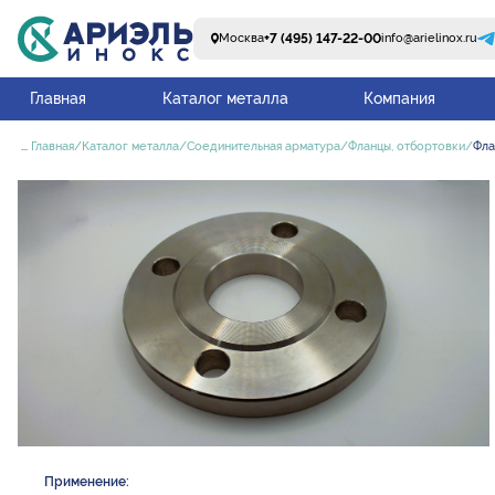
+7 (495) 147-22-00
Москва
info@arielinox.ru
Главная
Каталог металла
Компания
...
Главная
Каталог металла
Соединительная арматура
Фланцы, отбортовки
Фла
Применение: