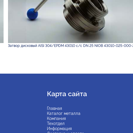
Затвор дисковый AISI 304/EPDM 43010 с/с DN 25 NIOB 43010-025-000-
Карта сайта
Главная
Каталог металла
Компания
Техотдел
Информация