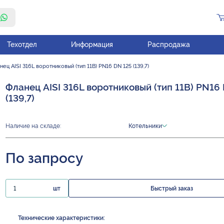
Техотдел
Информация
Распродажа
нец AISI 316L воротниковый (тип 11B) PN16 DN 125 (139,7)
Фланец AISI 316L воротниковый (тип 11B) PN16
(139,7)
Наличие на складе:
Котельники
По запросу
шт
Быстрый заказ
Технические характеристики: