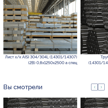
Лист х/к AISI 304/304L (1.4301/1.4307)
Тру
(2B) 0,8х1250х2500 а спец
(1.4301/1.
Вы смотрели