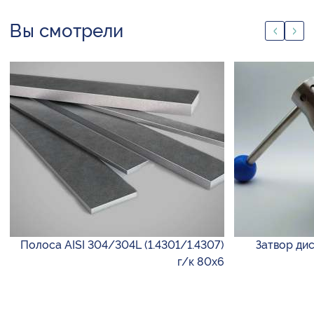
Вы смотрели
Полоса AISI 304/304L (1.4301/1.4307)
Затвор дис
г/к 80х6