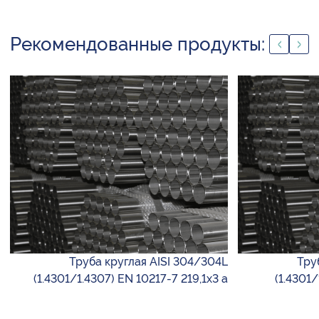
Рекомендованные продукты:
Труба круглая AISI 304/304L
Тру
(1.4301/1.4307) EN 10217-7 219,1х3 а
(1.4301/