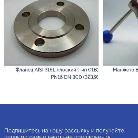
Фланец AISI 316L плоский (тип 01B)
Манжета E
PN16 DN 300 (323,9)
Подпишитесь на нашу рассылку и получайте
первыми самые выгодные предложения