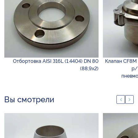
Отбортовка AISI 316L (1.4404) DN 80
Клапан CF8M 
(88,9х2)
р/
пневмо
Вы смотрели