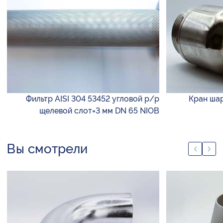
Фильтр AISI 304 53452 угловой р/р
Кран шар
щелевой слот=3 мм DN 65 NIOB
Вы смотрели