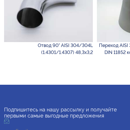
Отвод 90° AISI 304/304L
Переход AISI 
(1.4301/1.4307) 48,3х3,2
DIN 11852 
Подпишитесь на нашу рассылку и получайте
первыми самые выгодные предложения