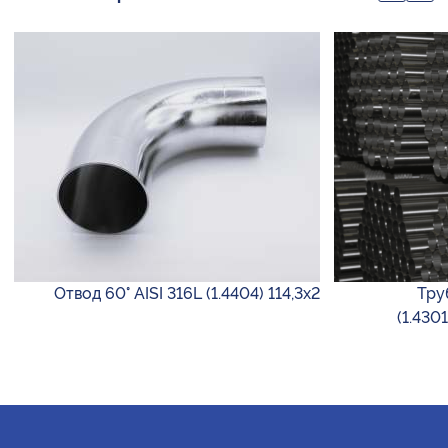
Отвод 60° AISI 316L (1.4404) 114,3х2
Тру
(1.430