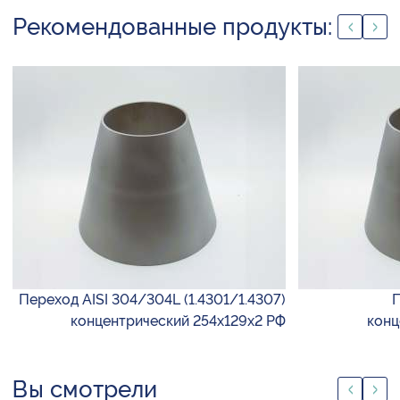
Рекомендованные продукты:
Переход AISI 304/304L (1.4301/1.4307)
П
концентрический 254х129х2 РФ
конц
Вы смотрели