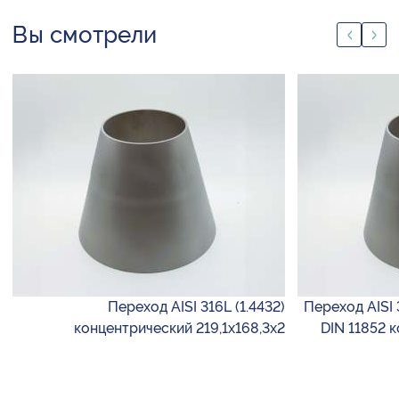
Вы смотрели
Переход AISI 316L (1.4432)
Переход AISI 
концентрический 219,1х168,3х2
DIN 11852 