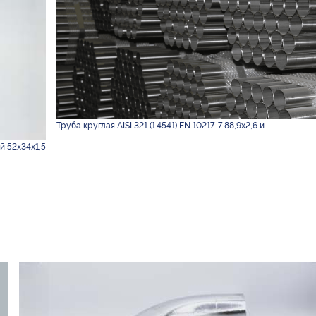
Труба круглая AISI 321 (1.4541) EN 10217-7 88,9х2,6 и
й 52х34х1,5