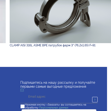
CLAMP AISI 316L ASME BPE патрубок фарм 3" (76,2х1,65) F=91
Подпишитесь на нашу рассылку и получайте
первыми самые выгодные предложения
Нажимая кнопку «Заказать» вы соглашаетесь на
обработку
Персональных данных