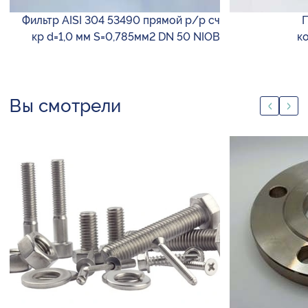
Фильтр AISI 304 53490 прямой р/р сч
П
кр d=1,0 мм S=0,785мм2 DN 50 NIOB
к
Вы смотрели