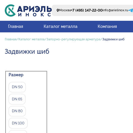
+7 (495) 147-22-00
Москва
info@arielinox.ru
Главная
Каталог металла
Компания
Главная
Каталог металла
Запорно-регулирующая арматура
Задвижки шиб
Задвижки шиб
Размер
DN 50
DN 65
DN 80
DN 100