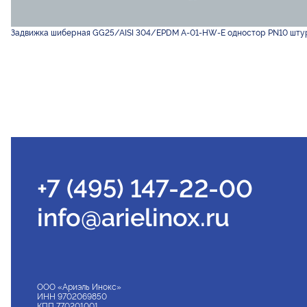
Задвижка шиберная GG25/AISI 304/EPDM A-01-HW-E одностор PN10 шту
+7 (495) 147-22-00
info@arielinox.ru
ООО «Ариэль Инокс»
ИНН 9702069850
КПП 770201001