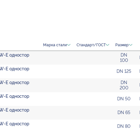
Марка стали
Стандарт/ГОСТ
Размер
W-E одностор
DN
100
W-E одностор
DN 125
W-E одностор
DN
200
W-E одностор
DN 50
W-E одностор
DN 65
W-E одностор
DN 80