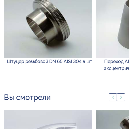
Штуцер резьбовой DN 65 AISI 304 а шт
Переход AIS
эксцентрич
Вы смотрели