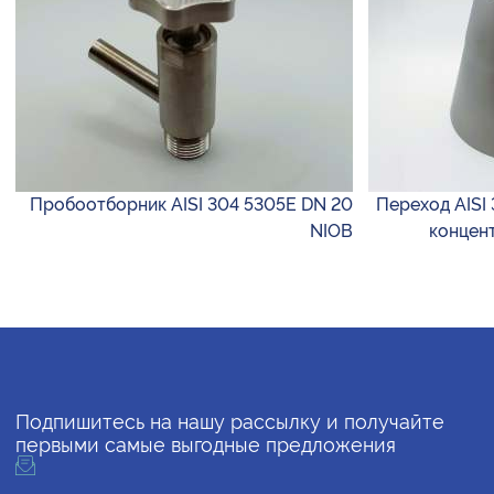
Пробоотборник AISI 304 5305E DN 20
Переход AISI 
NIOB
концент
Подпишитесь на нашу рассылку и получайте
первыми самые выгодные предложения