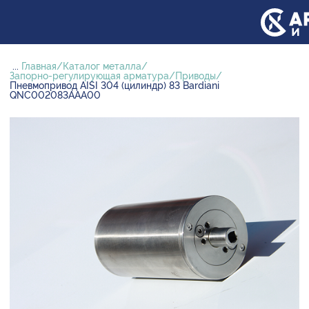
...
Главная
Каталог металла
Запорно-регулирующая арматура
Приводы
Пневмопривод AISI 304 (цилиндр) 83 Bardiani
QNC002083AAA00