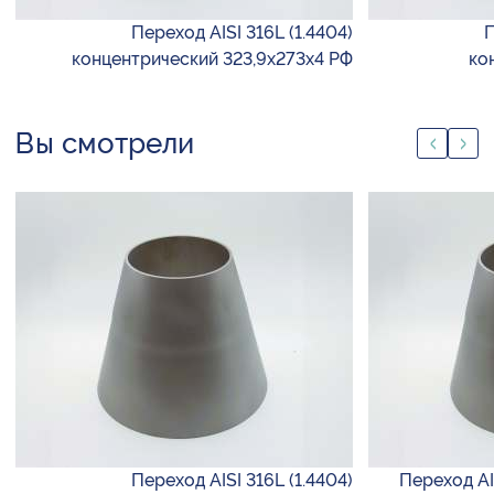
Переход AISI 316L (1.4404)
П
концентрический 323,9х273х4 РФ
ко
Вы смотрели
Переход AISI 316L (1.4404)
Переход AIS