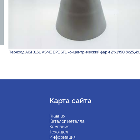
Переход AISI 316L ASME BPE SF1 концентрический фарм 2"х1"(50,8х25,4х1
Карта сайта
Главная
Каталог металла
Компания
Техотдел
Информация