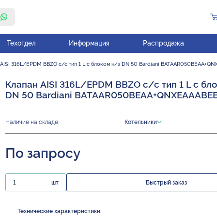
Техотдел
Информация
Распродажа
 AISI 316L/EPDM BBZO с/с тип 1 L с блоком н/з DN 50 Bardiani BATAAR050BEAA+Q
Клапан AISI 316L/EPDM BBZO с/с тип 1 L с бл
DN 50 Bardiani BATAAR050BEAA+QNXEAAABE
Наличие на складе:
Котельники
По запросу
шт
Быстрый заказ
Технические характеристики: