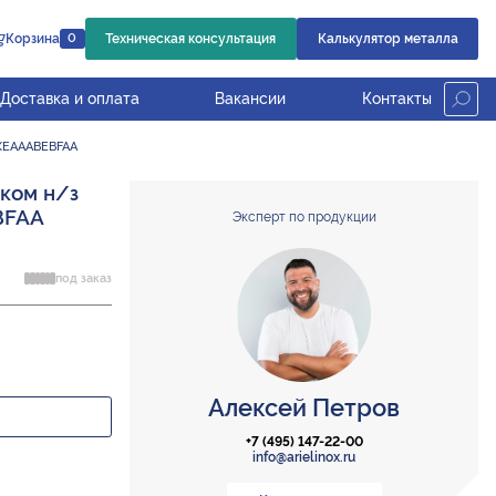
Корзина
Техническая консультация
Калькулятор металла
0
Доставка и оплата
Вакансии
Контакты
NXEAAABEBFAA
оком н/з
BFAA
Эксперт по продукции
под заказ
Алексей Петров
+7 (495) 147-22-00
info@arielinox.ru