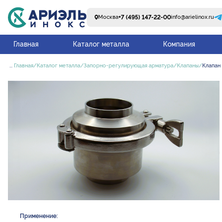
+7 (495) 147-22-00
Москва
info@arielinox.ru
Главная
Каталог металла
Компания
...
Главная
Каталог металла
Запорно-регулирующая арматура
Клапаны
Клапан
Применение: