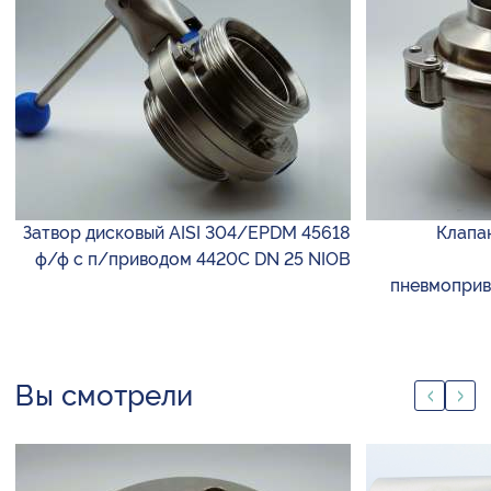
Затвор дисковый AISI 304/EPDM 45618
Клапа
ф/ф с п/приводом 4420C DN 25 NIOB
пневмоприво
Вы смотрели