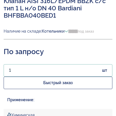
Клапан AISI 316L/EPDM BBZK с/с
тип 1 L н/о DN 40 Bardiani
BHFBBA040BED1
Наличие на складе:
Котельники
под заказ
По запросу
шт
Быстрый заказ
Применение:
Химическая