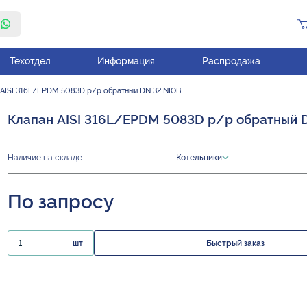
Техотдел
Информация
Распродажа
 AISI 316L/EPDM 5083D р/р обратный DN 32 NIOB
Клапан AISI 316L/EPDM 5083D р/р обратный 
Наличие на складе:
Котельники
По запросу
шт
Быстрый заказ