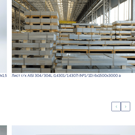
х1,5
Лист г/к AISI 304/304L (1.4301/1.4307) (№1/1D) 6х1500х3000 а