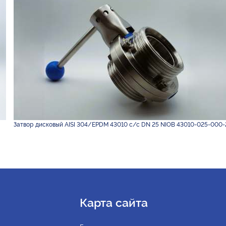
Затвор дисковый AISI 304/EPDM 43010 с/с DN 25 NIOB 43010-025-000-
Карта сайта