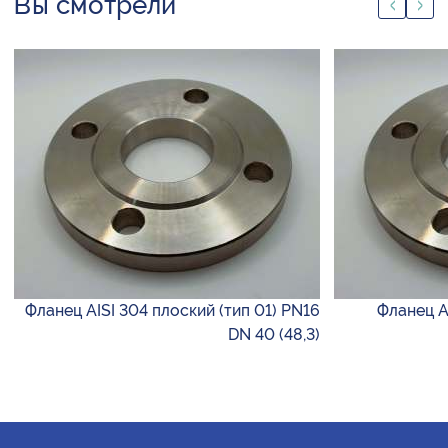
Вы смотрели
Фланец AISI 304 плоский (тип 01) PN16
Фланец A
DN 40 (48,3)