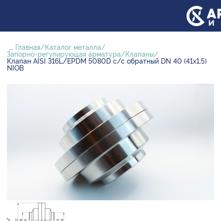
...
Главная
Каталог металла
Запорно-регулирующая арматура
Клапаны
Клапан AISI 316L/EPDM 5080D с/с обратный DN 40 (41х1,5)
NIOB