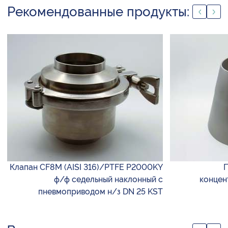
Рекомендованные продукты:
Клапан CF8M (AISI 316)/PTFE P2000KY
П
ф/ф седельный наклонный с
концен
пневмоприводом н/з DN 25 KST