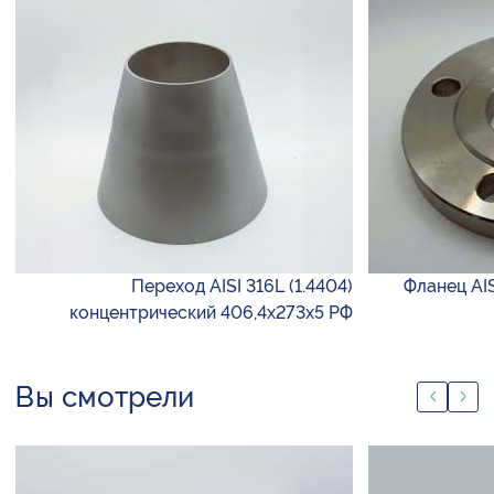
Переход AISI 316L (1.4404)
Фланец AIS
концентрический 406,4х273х5 РФ
Вы смотрели