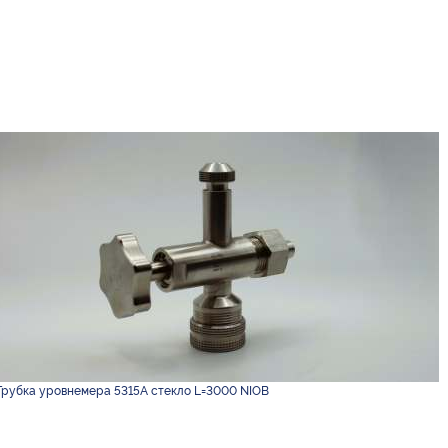
Трубка уровнемера 5315A стекло L=3000 NIOB