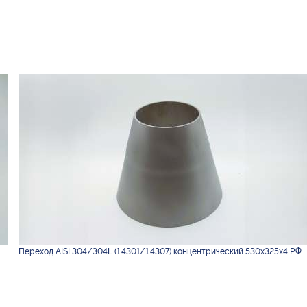
Переход AISI 304/304L (1.4301/1.4307) концентрический 530х325х4 РФ