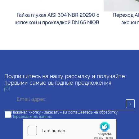
Гайка глухая AISI 304 NBR 20290 с
Переход AIS
цепочкой и прокладкой DN 65 NIOB
эксцен
Подпишитесь на нашу рассылку и получайте
первыми самые выгодные предложения
Нажимая кнопку «Заказать» вы соглашаетесь на обработку
Персональных данных