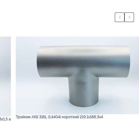
Тройник AISI 316L (1.4404) короткий 219,1х168,3х4
х1,5 а