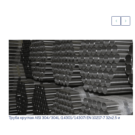
Труба круглая AISI 304/304L (1.4301/1.4307) EN 10217-7 32х2,5 и