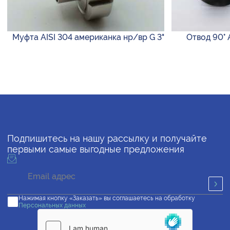
Муфта AISI 304 американка нр/вр G 3"
Отвод 90° A
Подпишитесь на нашу рассылку и получайте
первыми самые выгодные предложения
Нажимая кнопку «Заказать» вы соглашаетесь на обработку
Персональных данных