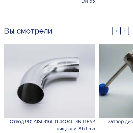
DN 65
Вы смотрели
Отвод 90° AISI 316L (1.4404) DIN 11852
Затвор дис
пищевой 29х1,5 а