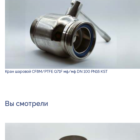
Кран шаровой CF8M/PTFE Q71F мф/мф DN 100 PN16 KST
Вы смотрели