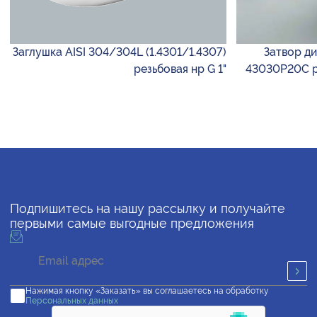
Заглушка AISI 304/304L (1.4301/1.4307)
Затвор д
резьбовая нр G 1"
43030P20C р
Подпишитесь на нашу рассылку и получайте
первыми самые выгодные предложения
Нажимая кнопку «Заказать» вы соглашаетесь на обработку
Персональных данных