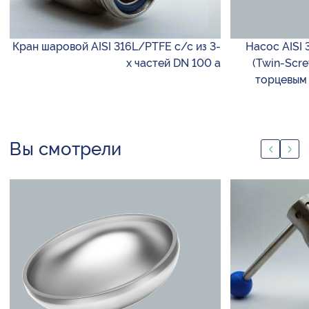
Кран шаровой AISI 316L/PTFE с/с из 3-
Насос AISI 
х частей DN 100 а
(Twin-Scr
торцевым 
Вы смотрели