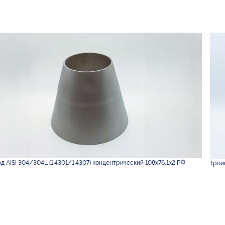
д AISI 304/304L (1.4301/1.4307) концентрический 108х76,1х2 РФ
Тройн