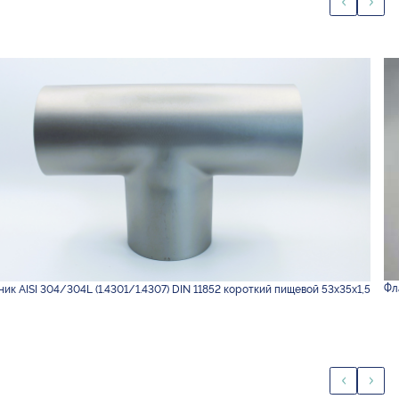
Фл
ик AISI 304/304L (1.4301/1.4307) DIN 11852 короткий пищевой 53х35х1,5