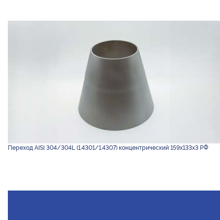
Переход AISI 304/304L (1.4301/1.4307) концентрический 159х133х3 РФ