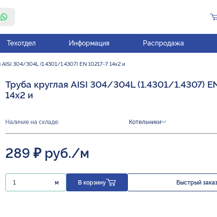
Техотдел
Информация
Распродажа
 AISI 304/304L (1.4301/1.4307) EN 10217-7 14х2 и
Труба круглая AISI 304/304L (1.4301/1.4307) E
14х2 и
Наличие на складе:
Котельники
289 ₽ руб./м
м
В корзину
Быстрый зака