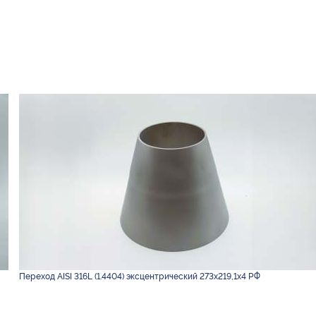
Переход AISI 316L (1.4404) эксцентрический 273х219,1х4 РФ