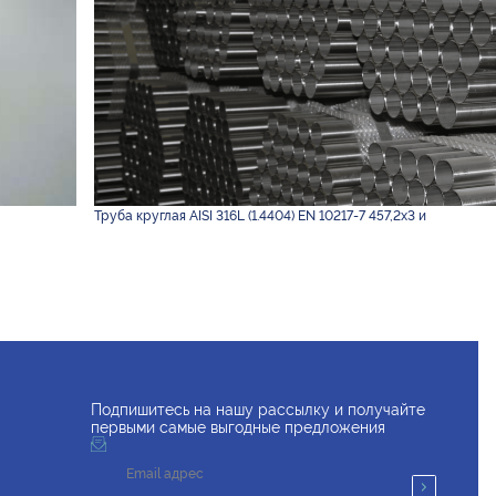
Труба круглая AISI 316L (1.4404) EN 10217-7 457,2х3 и
Подпишитесь на нашу рассылку и получайте
первыми самые выгодные предложения