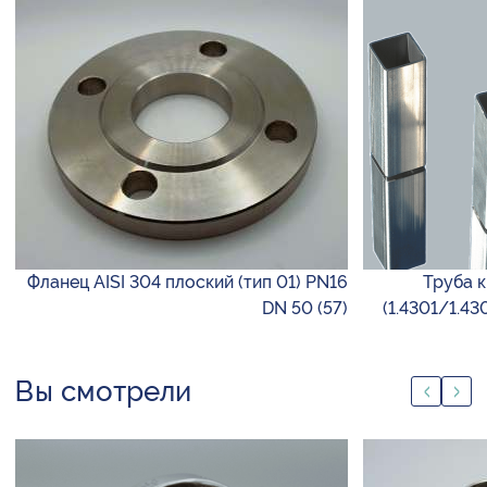
Фланец AISI 304 плоский (тип 01) PN16
Труба к
DN 50 (57)
(1.4301/1.4
Вы смотрели