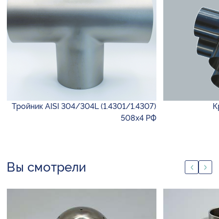
Тройник AISI 304/304L (1.4301/1.4307)
К
508х4 РФ
Вы смотрели