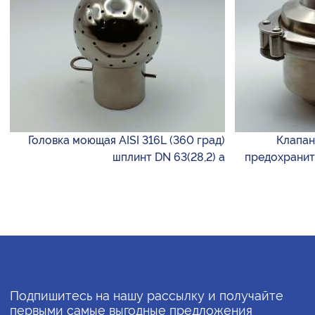
Головка моющая AISI 316L (360 град)
Клапан
шплинт DN 63(28,2) а
предохранит
Подпишитесь на нашу рассылку и получайте
первыми самые выгодные предложения