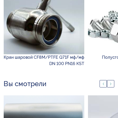
Кран шаровой CF8M/PTFE Q71F мф/мф
Полусго
DN 100 PN16 KST
Вы смотрели