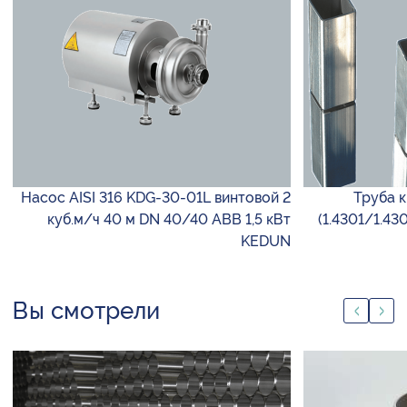
Насос AISI 316 KDG-30-01L винтовой 2
Труба к
куб.м/ч 40 м DN 40/40 ABB 1,5 кВт
(1.4301/1.43
KEDUN
Вы смотрели