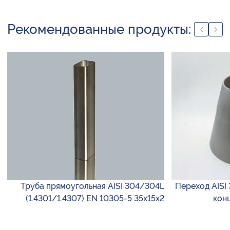
Рекомендованные продукты:
Труба прямоугольная AISI 304/304L
Переход AISI 
(1.4301/1.4307) EN 10305-5 35х15х2
кон