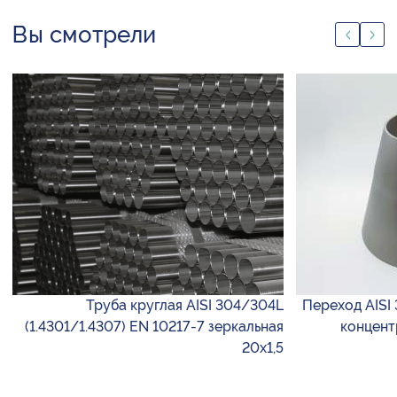
Вы смотрели
Труба круглая AISI 304/304L
Переход AISI 
(1.4301/1.4307) EN 10217-7 зеркальная
концент
20х1,5