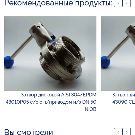
Рекомендованные продукты:
Затвор дисковый AISI 304/EPDM
Затвор д
43010P05 с/с с п/приводом н/з DN 50
43090 C
NIOB
Вы смотрели