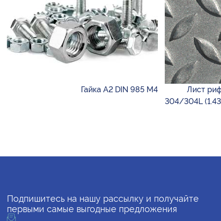
Гайка А2 DIN 985 М4
Лист риф
304/304L (1.4
Подпишитесь на нашу рассылку и получайте
первыми самые выгодные предложения