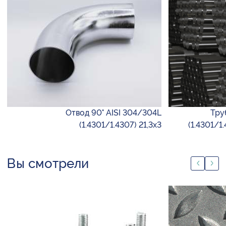
Отвод 90° AISI 304/304L
Тру
(1.4301/1.4307) 21,3х3
(1.4301/1
Вы смотрели